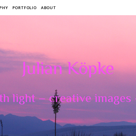
PHY
PORTFOLIO
ABOUT
Julian Köpke
th light – creative images –