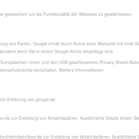
e gespeichert um die Funktionalität der Webseite zu gewährleisten.
ung von Karten. Google erhält durch Aufruf einer Webseite mit einer K
ondere wenn Sie in einem Google-Konto eingeloggt sind.
der Europäischen Union und den USA geschlossenen Privacy-Shield-Abko
tenschutzrechts einzuhalten. Weitere Informationen:
utz-Erklärung von google.de
.de zur Er­stellung von Anfahrts­plänen. Ausführ­liche Details finden Si
rzheimfaehrtbus.de zur Er­stellung von Anfahrts­plänen. Aus­­führ­liche D