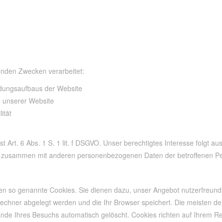
nden Zwecken verarbeitet:
ndungsaufbaus der Website
g unserer Website
ität
t Art. 6 Abs. 1 S. 1 lit. f DSGVO. Unser berechtigtes Interesse folgt a
zusammen mit anderen personenbezogenen Daten der betroffenen Perso
en so genannte Cookies. Sie dienen dazu, unser Angebot nutzerfreundli
 Rechner abgelegt werden und die Ihr Browser speichert. Die meisten d
nde Ihres Besuchs automatisch gelöscht. Cookies richten auf Ihrem R